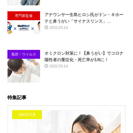
アナウンサー生島ヒロシ氏がドン・キホー
専門家監修
テと鼻うがい「サイナスリンス」...
2022.03.14
オミクロン対策に！【鼻うがい】でコロナ
風邪・ウイルス
陽性者の重症化・死亡率が1/8に！
対策
2022.03.14
特集記事
花粉症対策