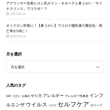
アナウンサー生島ヒロシ氏がドン・キホーテと鼻うがい「サイ
ナスリンス」でコラボ！？
2022.03.14
オミクロン対策に！【鼻うがい】でコロナ陽性者の重症化・死
亡率が1/8に！
2022.03.14
月を選択
月を選択
人気のタグ
インフ
アレルギー
やり方
うがい
アレルギー性鼻炎
EAT
お風呂
セルフケア
ウイルス
ルエンザ
ポリープ
コロナ