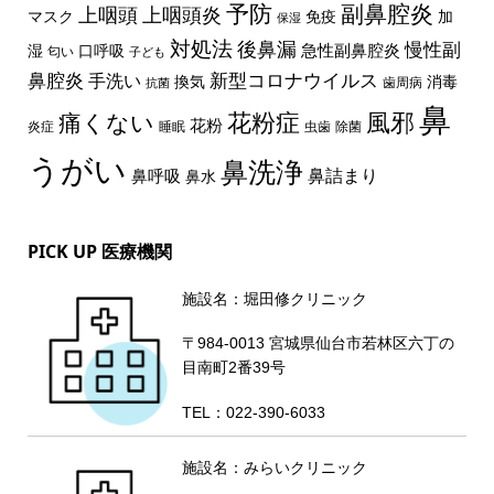
予防
副鼻腔炎
上咽頭
上咽頭炎
マスク
免疫
加
保湿
対処法
後鼻漏
慢性副
急性副鼻腔炎
湿
口呼吸
匂い
子ども
鼻腔炎
新型コロナウイルス
手洗い
換気
消毒
歯周病
抗菌
鼻
花粉症
風邪
痛くない
花粉
炎症
睡眠
虫歯
除菌
うがい
鼻洗浄
鼻詰まり
鼻呼吸
鼻水
PICK UP 医療機関
施設名：堀田修クリニック
〒984-0013 宮城県仙台市若林区六丁の
目南町2番39号
TEL：022-390-6033
施設名：みらいクリニック