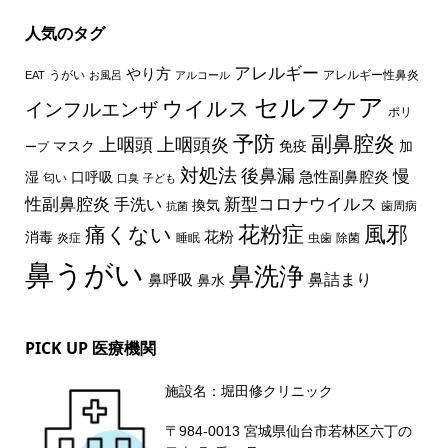
人気のタグ
アレルギー
やり方
うがい
アレルギー性鼻炎
EAT
お風呂
アルコール
セルフケア
ウイルス
インフルエンザ
ポリ
予防
副鼻腔炎
上咽頭
上咽頭炎
マスク
免疫
加
ープ
対処法
後鼻漏
慢
急性副鼻腔炎
湿
口呼吸
匂い
口臭
子ども
性副鼻腔炎
新型コロナウイルス
手洗い
換気
歯周病
抗菌
花粉症
風邪
痛くない
花粉
消毒
炎症
睡眠
虫歯
除菌
鼻うがい
鼻洗浄
鼻詰まり
鼻呼吸
鼻水
PICK UP 医療機関
施設名：堀田修クリニック
〒984-0013 宮城県仙台市若林区六丁の