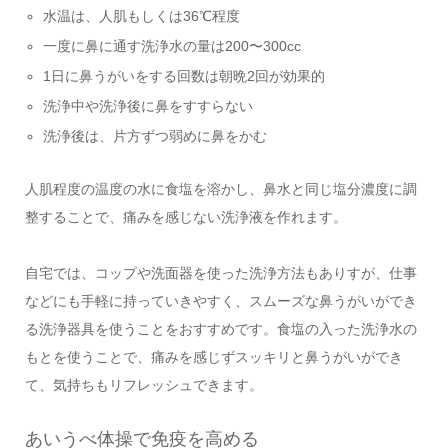
水温は、人肌もしくは36℃程度
一度に鼻に通す洗浄水の量は200〜300cc
1日に鼻うがいをする回数は朝晩2回が効果的
洗浄中や洗浄後に鼻をすすらない
洗浄後は、片方ずつ弱めに鼻をかむ
人肌程度の温度の水に食塩を溶かし、鼻水と同じ塩分濃度に調
整することで、痛みを感じない洗浄液を作れます。
自宅では、コップや洗面器を使った洗浄方法もありすが、仕事
などにも手軽に持っていきやすく、スムーズな鼻うがいができ
る洗浄器具を使うことをおすすめです。食塩の入った洗浄水の
もとを使うことで、痛みを感じずスッキリと鼻うがいができ
て、気持ちもリフレッシュできます。
あいうべ体操で免疫を高める