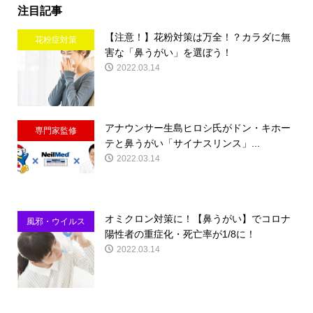
注目記事
【注意！】花粉対策は万全！？カラダに無
花粉症対策
害な「鼻うがい」を選ぼう！
2022.03.14
アナウンサー生島ヒロシ氏がドン・キホー
専門家監修
テと鼻うがい「サイナスリンス」...
2022.03.14
オミクロン対策に！【鼻うがい】でコロナ
風邪・ウイルス
陽性者の重症化・死亡率が1/8に！
対策
2022.03.14