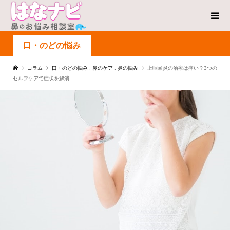
口・のどの悩み
コラム
口・のどの悩み
,
鼻のケア
,
鼻の悩み
上咽頭炎の治療は痛い？3つの
セルフケアで症状を解消