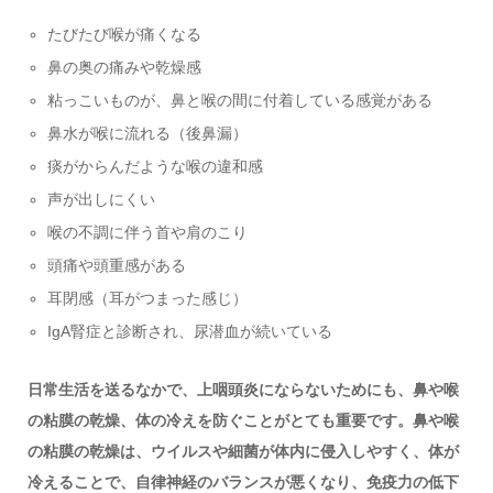
たびたび喉が痛くなる
鼻の奥の痛みや乾燥感
粘っこいものが、鼻と喉の間に付着している感覚がある
鼻水が喉に流れる（後鼻漏）
痰がからんだような喉の違和感
声が出しにくい
喉の不調に伴う首や肩のこり
頭痛や頭重感がある
耳閉感（耳がつまった感じ）
IgA腎症と診断され、尿潜血が続いている
日常生活を送るなかで、上咽頭炎にならないためにも、鼻や喉
の粘膜の乾燥、体の冷えを防ぐことがとても重要です。鼻や喉
の粘膜の乾燥は、ウイルスや細菌が体内に侵入しやすく、体が
冷えることで、自律神経のバランスが悪くなり、免疫力の低下