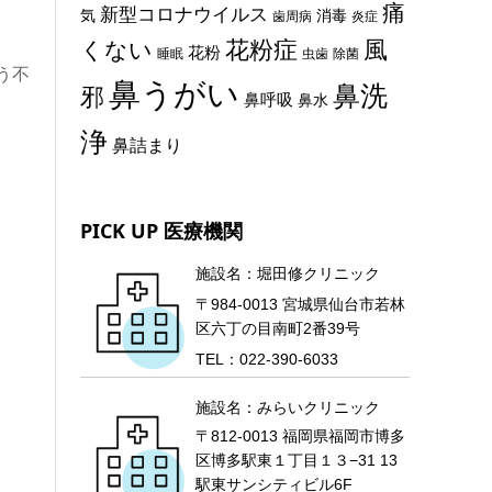
痛
新型コロナウイルス
気
消毒
歯周病
炎症
花粉症
風
くない
花粉
睡眠
虫歯
除菌
う不
鼻うがい
鼻洗
邪
鼻呼吸
鼻水
浄
鼻詰まり
PICK UP 医療機関
施設名：堀田修クリニック
〒984-0013 宮城県仙台市若林
区六丁の目南町2番39号
TEL：022-390-6033
施設名：みらいクリニック
〒812-0013 福岡県福岡市博多
区博多駅東１丁目１３−31 13
駅東サンシティビル6F