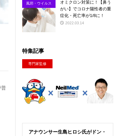
オミクロン対策に！【鼻う
風邪・ウイルス
がい】でコロナ陽性者の重
対策
症化・死亡率が1/8に！
2022.03.14
特集記事
専門家監修
が普
アナウンサー生島ヒロシ氏がドン・