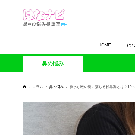
HOME
は
鼻の悩み
コラム
鼻の悩み
鼻水が喉の奥に落ちる後鼻漏とは？10