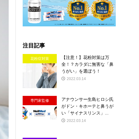
注目記事
【注意！】花粉対策は万
花粉症対策
全！？カラダに無害な「鼻
うがい」を選ぼう！
2022.03.14
アナウンサー生島ヒロシ氏
専門家監修
がドン・キホーテと鼻うが
い「サイナスリンス」...
2022.03.14