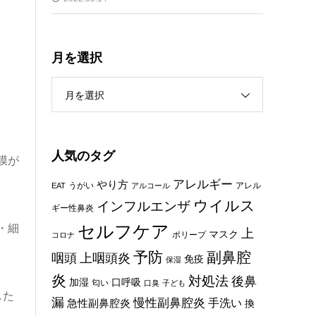
月を選択
月を選択
人気のタグ
膜が
アレルギー
やり方
うがい
アレル
EAT
アルコール
ウイルス
インフルエンザ
ギー性鼻炎
セルフケア
・細
上
マスク
ポリープ
コロナ
予防
副鼻腔
咽頭
上咽頭炎
免疫
保湿
炎
対処法
後鼻
加湿
口呼吸
匂い
口臭
子ども
した
漏
慢性副鼻腔炎
手洗い
急性副鼻腔炎
換